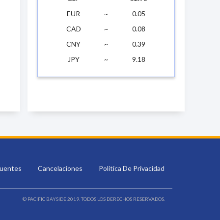
EUR
~
0.05
CAD
~
0.08
CNY
~
0.39
JPY
~
9.18
cuentes
Cancelaciones
Política De Privacidad
© PACIFIC BAYSIDE 2019. TODOS LOS DERECHOS RESERVADOS.