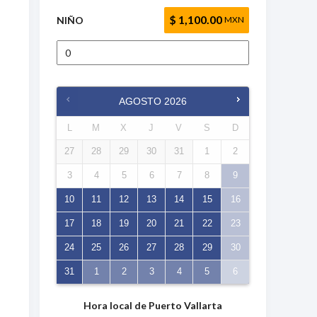
$ 1,100.00
NIÑO
MXN
AGOSTO
2026
L
M
X
J
V
S
D
27
28
29
30
31
1
2
3
4
5
6
7
8
9
10
11
12
13
14
15
16
17
18
19
20
21
22
23
24
25
26
27
28
29
30
31
1
2
3
4
5
6
Hora local de Puerto Vallarta