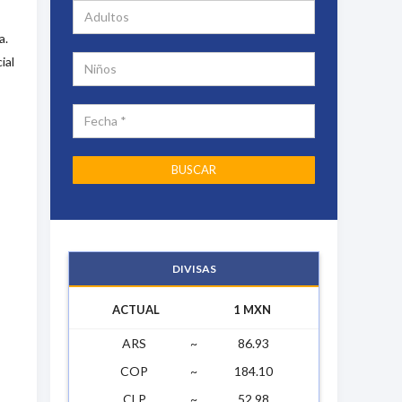
a.
ial
DIVISAS
ACTUAL
1 MXN
ARS
~
86.93
COP
~
184.10
CLP
~
52.98