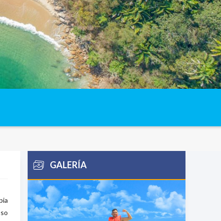
GALERÍA
pia
oso