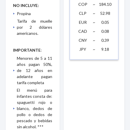
COP
~
184.10
NO INCLUYE:
CLP
~
52.98
Propina
Tarifa de muelle
EUR
~
0.05
por 2 dólares
CAD
~
0.08
americanos.
CNY
~
0.39
JPY
~
9.18
IMPORTANTE
:
Menores de 5 a 11
años pagan 50%,
de 12 años en
adelante pagan
tarifa completa
El menú para
infantes consta de:
spaguetti rojo o
blanco, dedos de
pollo o dedos de
pescado y bebidas
sin alcohol. ***