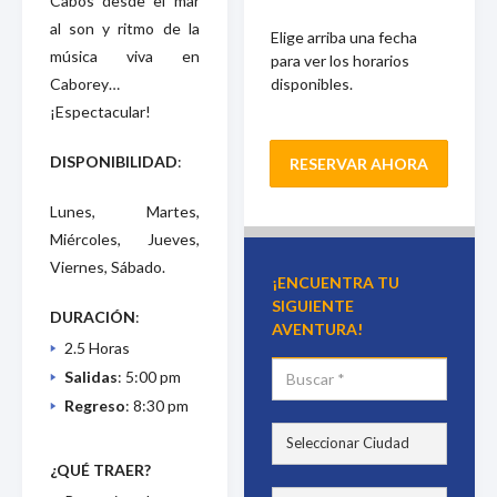
Cabos desde el mar
al son y ritmo de la
Elige arriba una fecha
música viva en
para ver los horarios
disponibles.
Caborey…
¡Espectacular!
DISPONIBILIDAD
:
RESERVAR AHORA
Lunes, Martes,
Miércoles, Jueves,
Viernes, Sábado.
¡ENCUENTRA TU
SIGUIENTE
DURACIÓN
:
AVENTURA!
2.5 Horas
Salidas
: 5:00 pm
Regreso
: 8:30 pm
¿QUÉ TRAER?