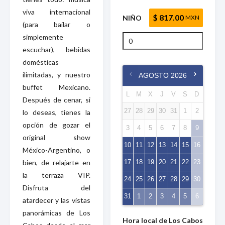
viva internacional
$ 817.00
NIÑO
MXN
(para bailar o
simplemente
escuchar), bebidas
domésticas
ilimitadas, y nuestro
AGOSTO
2026
buffet Mexicano.
L
M
X
J
V
S
D
Después de cenar, si
27
28
29
30
31
1
2
lo deseas, tienes la
opción de gozar el
3
4
5
6
7
8
9
original show
10
11
12
13
14
15
16
México-Argentino, o
bien, de relajarte en
17
18
19
20
21
22
23
la terraza VIP.
24
25
26
27
28
29
30
Disfruta del
31
1
2
3
4
5
6
atardecer y las vistas
panorámicas de Los
Hora local de Los Cabos