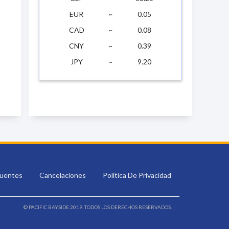
EUR
~
0.05
CAD
~
0.08
CNY
~
0.39
JPY
~
9.20
cuentes
Cancelaciones
Política De Privacidad
© PACIFIC BAYSIDE 2019. TODOS LOS DERECHOS RESERVADOS.