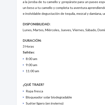
a la joroba de tu camello y ¡prepárate para un paseo es
un beso a tu camello y completa tu aventura aprendiendo
e inolvidable degustación de tequila, mezcal y damiana, un
DISPONIBILIDAD
:
Lunes, Martes, Miércoles, Jueves, Viernes, Sábado, Dom
DURACIÓN
:
3 Horas
Salidas
:
8:00 am
9:00 am
11:00 am
¿QUÉ TRAER?
Ropa fresca
Bloqueador solar biodegradable
Suéter ligero (en invierno)