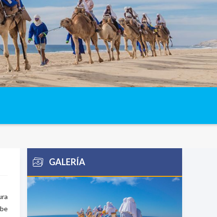
GALERÍA
ura
ube