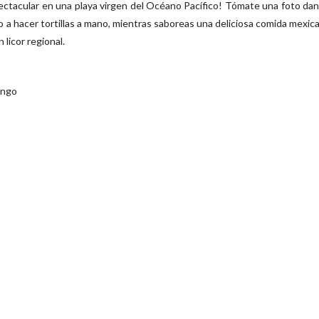
pectacular en una playa virgen del Océano Pacífico! Tómate una foto da
 a hacer tortillas a mano, mientras saboreas una deliciosa comida mexic
 licor regional.
ingo