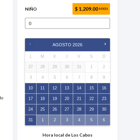
$ 1,209.00
NIÑO
MXN
AGOSTO
2026
L
M
X
J
V
S
D
27
28
29
30
31
1
2
3
4
5
6
7
8
9
10
11
12
13
14
15
16
do
17
18
19
20
21
22
23
24
25
26
27
28
29
30
31
1
2
3
4
5
6
Hora local de Los Cabos