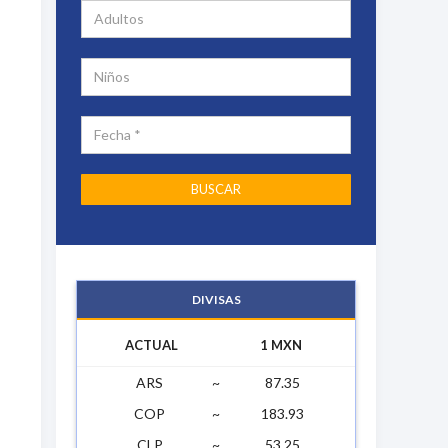
DIVISAS
ACTUAL
1 MXN
ARS
~
87.35
COP
~
183.93
CLP
~
53.25