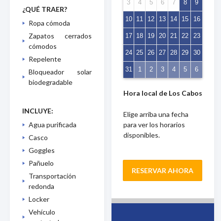
3
4
5
6
7
8
9
¿QUÉ TRAER?
10
11
12
13
14
15
16
Ropa cómoda
Zapatos cerrados
17
18
19
20
21
22
23
cómodos
24
25
26
27
28
29
30
Repelente
31
1
2
3
4
5
6
Bloqueador solar
biodegradable
Hora local de Los Cabos
INCLUYE:
Elige arriba una fecha
para ver los horarios
Agua purificada
disponibles.
Casco
Goggles
Pañuelo
RESERVAR AHORA
Transportación
redonda
Locker
Vehículo