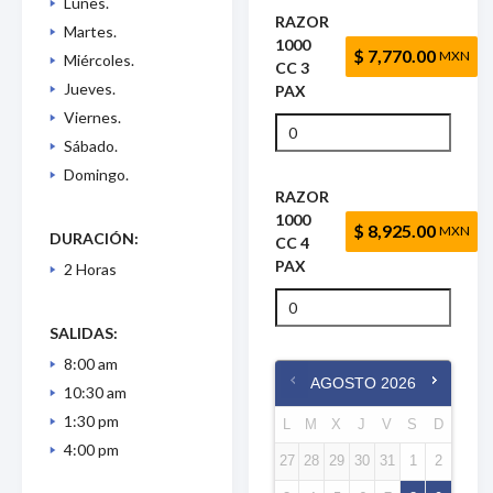
Lunes.
RAZOR
Martes.
1000
$ 7,770.00
MXN
Miércoles.
CC 3
Jueves.
PAX
Viernes.
Sábado.
Domingo.
RAZOR
1000
$ 8,925.00
MXN
DURACIÓN:
CC 4
PAX
2 Horas
SALIDAS:
8:00 am
AGOSTO
2026
10:30 am
1:30 pm
L
M
X
J
V
S
D
4:00 pm
27
28
29
30
31
1
2