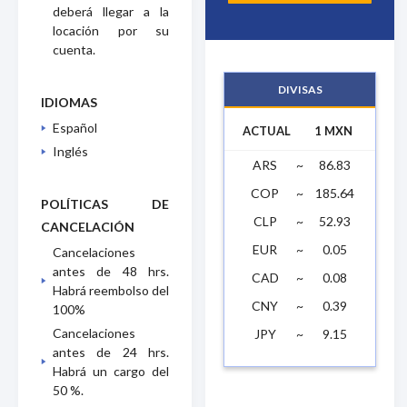
deberá llegar a la
locación por su
cuenta.
DIVISAS
IDIOMAS
Español
ACTUAL
1 MXN
Inglés
ARS
~
86.83
COP
~
185.64
POLÍTICAS DE
CLP
~
52.93
CANCELACIÓN
EUR
~
0.05
Cancelaciones
antes de 48 hrs.
CAD
~
0.08
Habrá reembolso del
CNY
~
0.39
100%
Cancelaciones
JPY
~
9.15
antes de 24 hrs.
Habrá un cargo del
50 %.