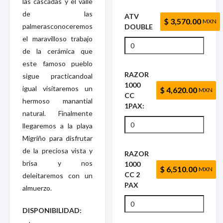
las cascadas y el valle
de las
ATV
$ 3,570.00
MXN
palmerasconoceremos
DOUBLE
el maravilloso trabajo
de la cerámica que
este famoso pueblo
RAZOR
sigue practicandoal
1000
igual visitaremos un
$ 4,620.00
MXN
CC
hermoso manantial
1PAX:
natural. Finalmente
llegaremos a la playa
Migriño para disfrutar
de la preciosa vista y
RAZOR
brisa y nos
1000
$ 6,510.00
MXN
CC 2
deleitaremos con un
PAX
almuerzo.
DISPONIBILIDAD: